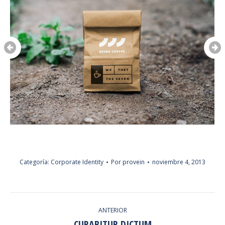
Categoría:
Corporate Identity
Por
provein
noviembre 4, 2013
NAVEGACIÓN
ANTERIOR
ENTRE
CURABITUR DICTUM
Proyecto