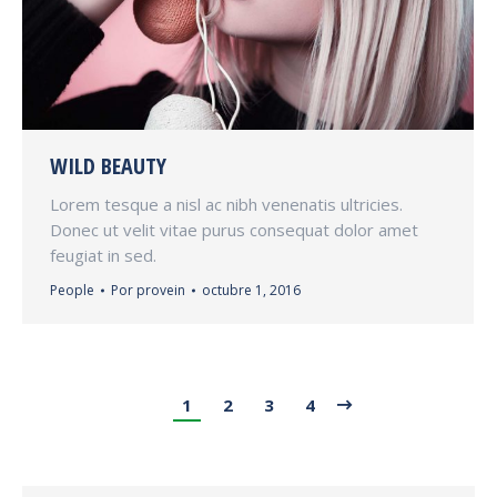
WILD BEAUTY
Lorem tesque a nisl ac nibh venenatis ultricies.
Donec ut velit vitae purus consequat dolor amet
feugiat in sed.
People
Por
provein
octubre 1, 2016
1
2
3
4