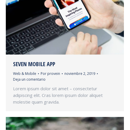
SEVEN MOBILE APP
Web & Mobile
Por
provein
noviembre 2, 2019
Deja un comentario
Lorem ipsum dolor sit amet – consectetur
adipiscing elit. Cras lorem ipsum dolor aliquet
molestie quam gravida.