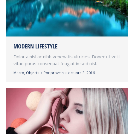
MODERN LIFESTYLE
Dolor a nisl ac nibh venenatis ultricies. Donec ut velit
vitae purus consequat feugiat in sed nisl.
Macro
,
Objects
Por
provein
octubre 3, 2016