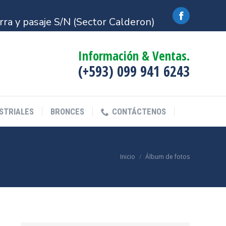
STRIALES
BRONCES
CONTÁCTENOS
a y pasaje S/N (Sector Calderon)
Facebook
Información & Ventas.
(+593) 099 941 6243
STRIALES
BRONCES
CONTÁCTENOS
Estás aquí:
Inicio
Álbum de fotos