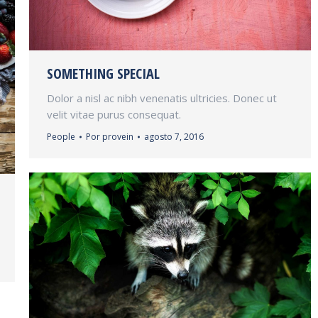
SOMETHING SPECIAL
Dolor a nisl ac nibh venenatis ultricies. Donec ut
velit vitae purus consequat.
People
Por
provein
agosto 7, 2016