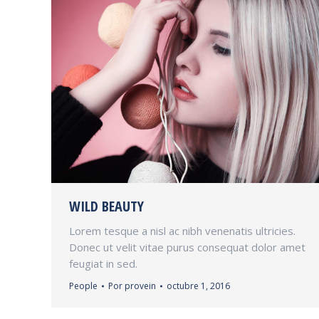
WILD BEAUTY
Lorem tesque a nisl ac nibh venenatis ultricies.
Donec ut velit vitae purus consequat dolor amet
feugiat in sed.
People
Por
provein
octubre 1, 2016